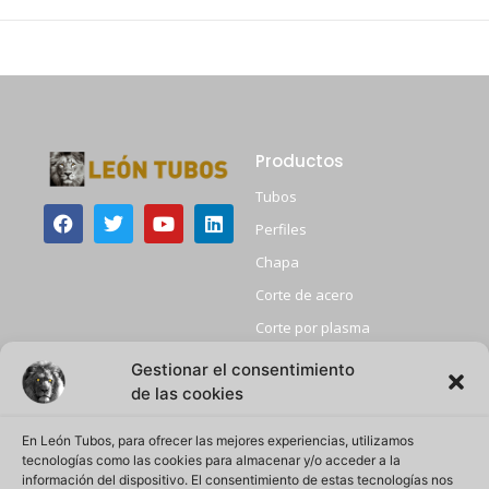
Productos
Tubos
Perfiles
Chapa
Corte de acero
Corte por plasma
Granallado
Gestionar el consentimiento
de las cookies
+ Info
Atencion Comercial
Inicio
Atención telefónica:
En León Tubos, para ofrecer las mejores experiencias, utilizamos
+34 918857012
tecnologías como las cookies para almacenar y/o acceder a la
Sobre nosotros
Email:
información del dispositivo. El consentimiento de estas tecnologías nos