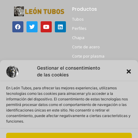
Productos
Tubos
Perfiles
Chapa
Corte de acero
Corte por plasma
Granallado
Gestionar el consentimiento
de las cookies
+ Info
Atencion Comercial
Inicio
Atención telefónica:
En León Tubos, para ofrecer las mejores experiencias, utilizamos
+34 918857012
tecnologías como las cookies para almacenar y/o acceder a la
Sobre nosotros
Email:
información del dispositivo. El consentimiento de estas tecnologías nos
leontubos@leontubos.com
Privacidad
permitirá procesar datos como el comportamiento de navegación o las
identificaciones únicas en este sitio. No consentir o retirar el
Ubicación:
Política de calidad
consentimiento, puede afectar negativamente a ciertas características y
Calle Gran Vía 11, Camarma
de Esteruelas
funciones.
Política de cookies
Aviso Legal