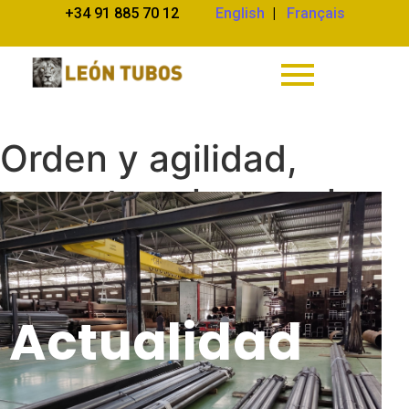
+34 91 885 70 12
English
|
Français
Orden y agilidad,
aspectos clave en la
entrega de pedidos al
cliente
Actualidad
Actualidad
28/02/2025
/
Comentarios desactivados