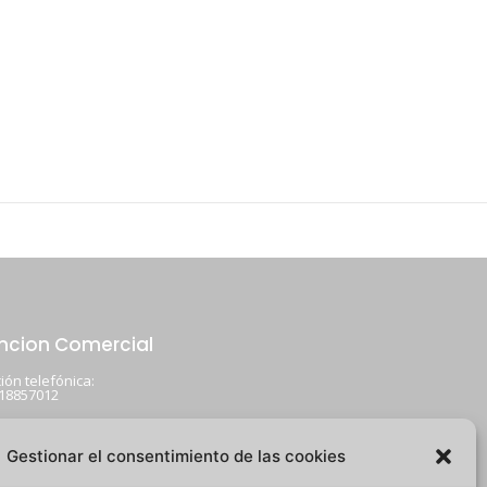
ncion Comercial
ión telefónica:
918857012
:
tubos@leontubos.com
Gestionar el consentimiento de las cookies
ción: