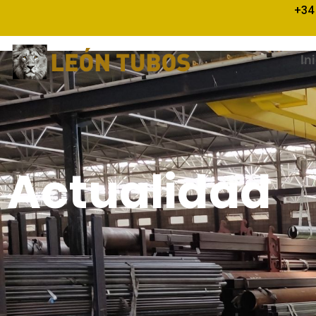
+34
In
Precision máxima en co
Actualidad
Actualidad
03/01/2026
/
Comentarios desactivados