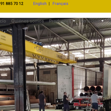
 91 885 70 12
English
|
Français
icio
Quiénes somos
Productos
Servicios
A
rte de acero