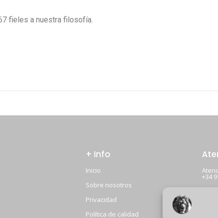
 fieles a nuestra filosofía.
+ Info
Ate
Inicio
Atenc
+34 
Sobre nosotros
Email
leon
Privacidad
Ubica
Política de calidad