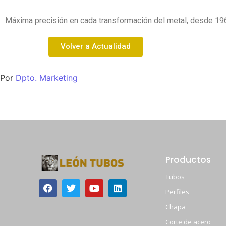
Máxima precisión en cada transformación del metal, desde 1967
Volver a Actualidad
Por
Dpto. Marketing
Productos
Tubos
Perfiles
Chapa
Corte de acero