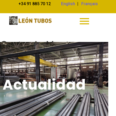
+34 91 885 70 12
English
|
Français
Corte de Ventanas
Cuadradas en Tubo de
Acero
Actualidad
Actualidad
04/03/2024
/
Comentarios desactivados