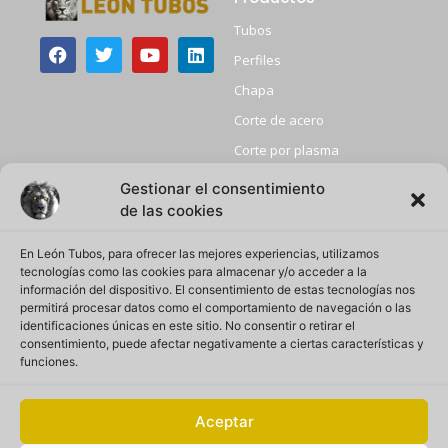
Tubos
Perfiles
Chapa
Corte de acero
Corte por plasma
Granallado
Gestionar el consentimiento
de las cookies
+ Info
Atencion Comercial
Inicio
Atención telefónica:
En León Tubos, para ofrecer las mejores experiencias, utilizamos
+34 918857012
tecnologías como las cookies para almacenar y/o acceder a la
Sobre nosotros
Email:
información del dispositivo. El consentimiento de estas tecnologías nos
leontubos@leontubos.com
Privacidad
permitirá procesar datos como el comportamiento de navegación o las
identificaciones únicas en este sitio. No consentir o retirar el
Ubicación:
Política de calidad
consentimiento, puede afectar negativamente a ciertas características y
Calle Gran Vía 11, Camarma
de Esteruelas
funciones.
Política de cookies
Aviso Legal
Aceptar