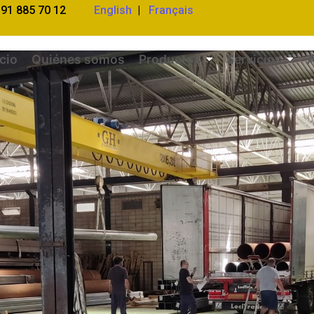
 91 885 70 12
English
|
Français
icio
Quiénes somos
Productos
Servicios
A
o inoxidable