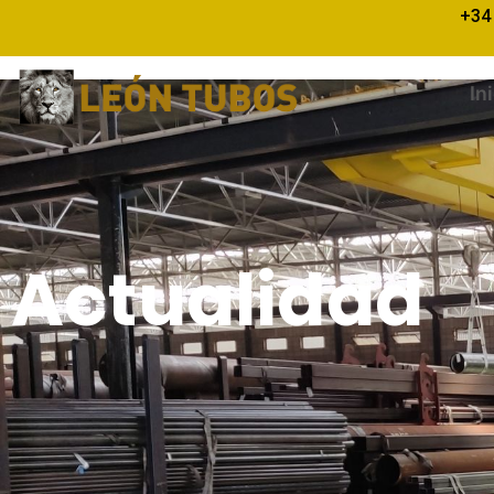
+34
In
Corte de tubos de acer
Actualidad
Actualidad
14/03/2024
/
Comentarios desactivados